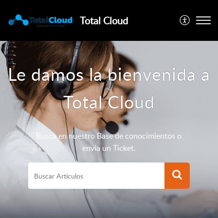
Total Cloud
Le damos la bienvenida a
Total Cloud
Busca en nuestro Base de conocimientos o
envía un Ticket.